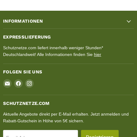
INFORMATIONEN
EXPRESSLIEFERUNG
Schutznetze.com liefert innerhalb weniger Stunden*
Deutschlandweit! Alle Informationen finden Sie
hier
FOLGEN SIE UNS
Email
Finden
Finden
Schutznetze.com
Sie
Sie
uns
uns
auf
auf
SCHUTZNETZE.COM
Facebook
Instagram
Aktuelle Angebote direkt per E-Mail erhalten. Jetzt anmelden und
Rabatt-Gutschein in Höhe von 5€ sichern.