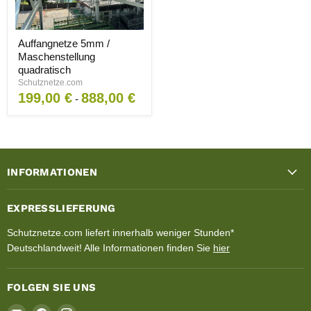
Auffangnetze
Auffangnetze 5mm /
5mm
Maschenstellung
/
Maschenstellung
quadratisch
quadratisch
Schutznetze.com
199,00 €
888,00 €
-
INFORMATIONEN
EXPRESSLIEFERUNG
Schutznetze.com liefert innerhalb weniger Stunden*
Deutschlandweit! Alle Informationen finden Sie
hier
FOLGEN SIE UNS