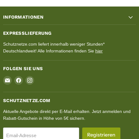
INFORMATIONEN
EXPRESSLIEFERUNG
Schutznetze.com liefert innerhalb weniger Stunden*
Deutschlandweit! Alle Informationen finden Sie
hier
FOLGEN SIE UNS
Email
Finden
Finden
Schutznetze.com
Sie
Sie
uns
uns
auf
auf
SCHUTZNETZE.COM
Facebook
Instagram
Aktuelle Angebote direkt per E-Mail erhalten. Jetzt anmelden und
Rabatt-Gutschein in Höhe von 5€ sichern.
Registrieren
Email-Adresse